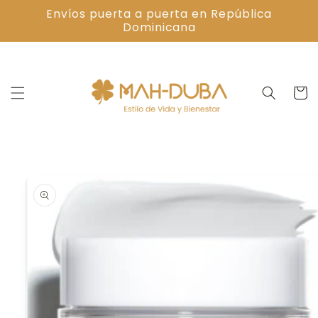
Skip to
Envíos puerta a puerta en República
content
Dominicana
Cart
Skip to
product
information