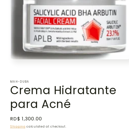
Open
media
1
in
modal
MAH-DUBA
Crema Hidratante
para Acné
Regular
RD$ 1,300.00
price
Shipping
calculated at checkout.