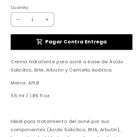
Quantity
Decrease
Increase
quantity
quantity
for
for
Pagar Contra Entrega
Crema
Crema
Hidratante
Hidratante
para
para
Acné
Acné
Crema hidratante para acn
é a base de
Ácido
Salicílico, BHA, Arbutin y Centella A
siátic
a.
Marca: APLB
55 ml / 1.86 fl.oz.
Ideal para tratamiento del acn
é por sus
componentes (Ácido Salicílico, BHA, Arbutin),