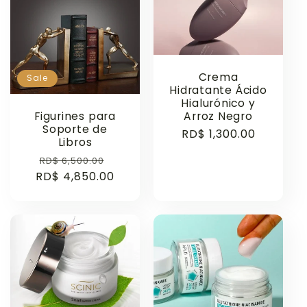
e
c
t
Crema
Sale
Hidratante Ácido
i
Hialurónico y
Figurines para
Arroz Negro
o
Soporte de
Regular
RD$ 1,300.00
Libros
price
Regular
Sale
RD$ 6,500.00
n
RD$ 4,850.00
price
price
: