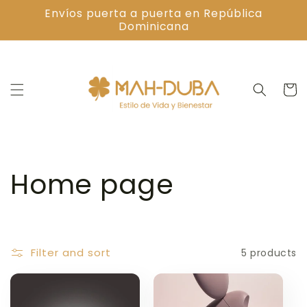
Skip to
Envíos puerta a puerta en República
content
Dominicana
Cart
C
Home page
o
l
Filter and sort
5 products
l